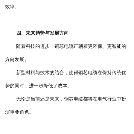
效率。
四、未来趋势与发展方向
随着科技的进步，铜芯电缆正朝着更环保、更智能的
方向发展。
新型材料与技术的结合，使得铜芯电缆在保持传统优
势的同时，进一步降低了成本。
无论是当前还是未来，铜芯电缆都将在电气行业中扮
演重要角色。