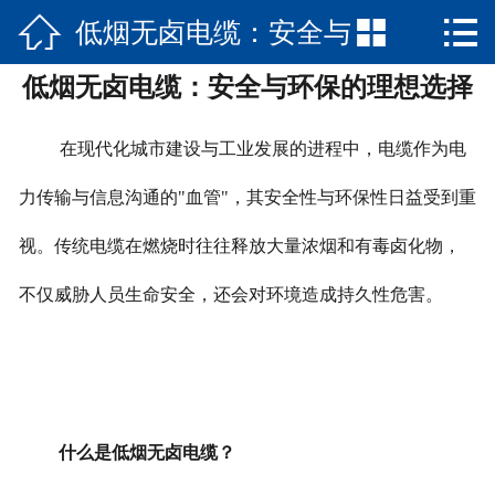



低烟无卤电缆：安全与
网站首页

低烟无卤电缆：安全与环保的理想选择
关于我们
环保的理想选择
产品中心
在现代化城市建设与工业发展的进程中，电缆作为电
新闻资讯
力传输与信息沟通的"血管"，其安全性与环保性日益受到重
视。传统电缆在燃烧时往往释放大量浓烟和有毒卤化物，
走进刚强
不仅威胁人员生命安全，还会对环境造成持久性危害。
工程案例
荣誉资质
加入我们
什么是低烟无卤电缆？
联系我们